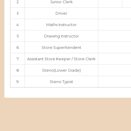
2
Junior Clerk
3
Driver
4
Maths Instructor
5
Drawing Instructor
6
Store Superitendent
7
Assistant Store Keeper / Store Clerk
8
Steno(Lower Grade)
9
Steno Typist