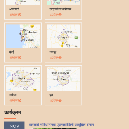
अमरावती
छत्रपती संभाजीनगर
अधिक
अधिक
मुंबई
नागपूर
अधिक
अधिक
नाशिक
पुणे
अधिक
अधिक
कार्यक्रम
भारताचे संविधानाच्या प्रास्ताविकेचे सामूहिक वाचन
NOV