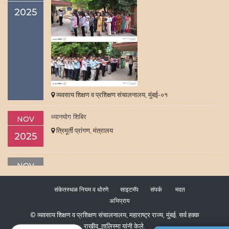
2025
व्यवसाय शिक्षण व प्रशिक्षण संचालनालय, मुंबई-०१
ध्यानयोग शिबिर
NOV
त्रिमूर्ती प्रांगण, मंत्रालय
2025
NOV
त्रिमूर्ती प्रांगण, मंत्रालय
2025
संकेतस्थळ नियम व धोरणे
साइटमॅप
संपर्क
मदत
अभिप्राय
माननीय प्रधान मंत्री द्वारा नवी मुंबई मधून अल्पमुदतीतेचे रोजगारक्षम
OCT
© व्यवसाय शिक्षण व प्रशिक्षण संचालनालय, महाराष्ट्र राज्य, मुंबई. सर्व हक्क
कार्यक्रम (STEP) चा शुभारंभ ०८ ऑक्टोबर २०२५
राखीव.
तालिस्मा यांनी केले.