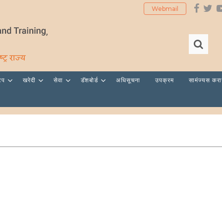
Webmail
टेप
खरेदी
सेवा
डॅशबोर्ड
अधिसूचना
उपक्रम
सामंज्यस कर