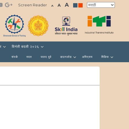
A
Screen Reader
A
A
ार
विनंती बदली २०२६
संपर्क
मदत
जलद दुवे
डाउनलोड
अभिप्राय
मिडिया