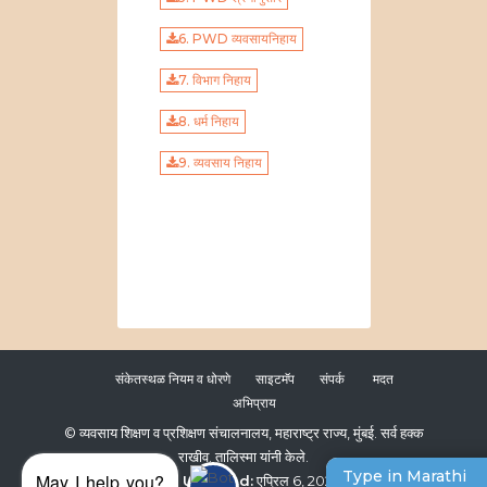
6. PWD व्यवसायनिहाय
7. विभाग निहाय
8. धर्म निहाय
9. व्यवसाय निहाय
संकेतस्थळ नियम व धोरणे
साइटमॅप
संपर्क
मदत
अभिप्राय
© व्यवसाय शिक्षण व प्रशिक्षण संचालनालय, महाराष्ट्र राज्य, मुंबई. सर्व हक्क
राखीव.
तालिस्मा यांनी केले.
Type in Marathi
May I help you?
Last Updated:
एप्रिल 6, 2026