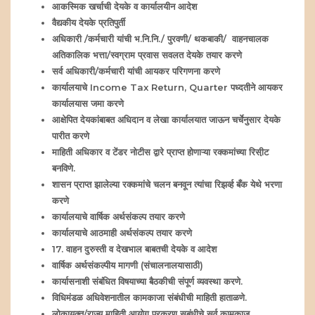
आकस्मिक खर्चाची देयके व कार्यालयीन आदेश
वैद्यकीय देयके प्रतिपुर्ती
अधिकारी /कर्मचारी यांची भ.नि.नि./ पुरवणी/ थकबाकी/ वाहनचालक
अतिकालिक भत्ता/स्वग्राम प्रवास सवलत देयके तयार करणे
सर्व अधिकारी/कर्मचारी यांची आयकर परिगणना करणे
कार्यालयाचे Income Tax Return, Quarter पध्दतीने आयकर
कार्यालयास जमा करणे
आक्षेपित देयकांबाबत अधिदान व लेखा कार्यालयात जाऊन चर्चेनुसार देयके
पारीत करणे
माहिती अधिकार व टेंडर नोटीस द्वारे प्राप्त होणाऱ्या रक्कमांच्या रिसी़ट
बनविणे.
शासन प्राप्त झालेल्या रक्कमांचे चलन बनवून त्यांचा रिझर्व्ह बँक येथे भरणा
करणे
कार्यालयाचे वार्षिक अर्थसंकल्प तयार करणे
कार्यालयाचे आठमाही अर्थसंकल्प तयार करणे
17. वाहन दुरुस्ती व देखभाल बाबतची देयके व आदेश
वार्षिक अर्थसंकल्पीय मागणी (संचालनालयासाठी)
कार्यासनाशी संबंधित विषयाच्या बैठकीची संपूर्ण व्यवस्था करणे.
विधिमंडळ अधिवेशनातील कामकाजा संबंधीची माहिती हाताळणे.
लोकायुक्त/राज्य माहिती आयोग प्रकरण सबंधीचे सर्व कामकाज.